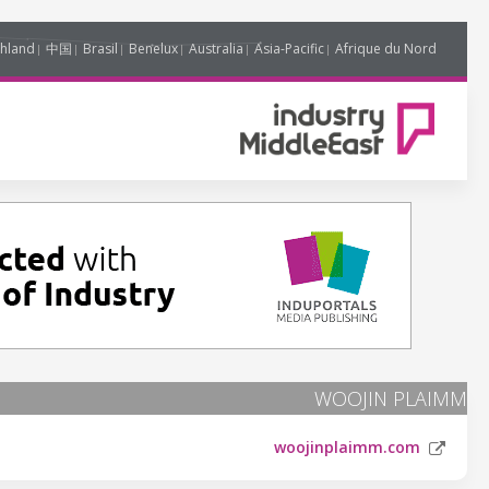
hland
中国
Brasil
Benelux
Australia
Asia-Pacific
Afrique du Nord
WOOJIN PLAIMM
woojinplaimm.com