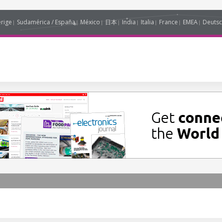
erige
Sudamérica / España
México
日本
India
Italia
France
EMEA
Deutsc