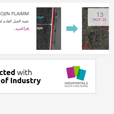
13
WOOJIN PLAIMM تُقدم تقنية مُحسّنة لقولبة الرغوة الفيزيائية الدقيقة
NOV
'25
تقنية الجيل القادم ل
إقرأ المزيد…