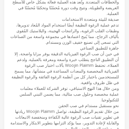
والخطافات المتعددة. وتُعد هذه العملية فعالة بشكل خاص للأسطح
العريضة والطويلة، وتتيح وقت دورة مُحسّنًا وتحكمًا مُحسّنًا في
العملية.
صديقة للبيئة ومتعددة الاستخدامات
تدعم عملية الرغوة النظيفة أيضًا استخدام المواد المُعاد تدويرها،
وطبقات القلب الرغوية، والراتنجات الهجينة، والبلاستيك المُقوى
بألياف الزجاج، مما يُتيح اعتمادها في مجموعة واسعة من الصناعات
التي تسعى إلى تصنيع خفيف الوزن ومستدام.
جاهزة للتطبيق الصناعي
في حين أن صب الرغوة الفيزيائية الدقيقة يوفر مزايا واضحة، إلا
أن التطبيق الناجح يتطلب خبرة واسعة ومعرفة بالعملية. ولدعم
العملاء، تحتفظ Woojin Plaimm بآلات اختبار صب الرغوة
الفيزيائية المخصصة والمعدات المساعدة في منشآتها، مما يسمح
للمستخدمين باختبار كل من أنظمة الرغوة الفائقة والرغوة النظيفة
في ظل ظروف واقعية.
ومن خلال هذا النهج الاستباقي، توفر الشركة للعملاء معلمات
عملية مخصصة وحلول صب مثالية، مما يضمن التبني السلس
للتكنولوجيا.
نحو مستقبل مستدام في صب الحقن
من خلال تقديم الرغوة النظيفة، تواصل Woojin Plaimm ريادتها
في تطوير تقنيات صب الرغوة عالية الكفاءة ومنخفضة الانبعاثات
والقابلة لإعادة التدوير، مما يؤكد التزامها بتطوير الابتكار والاستدامة
في صناعة الصب بالحقن العالمية.