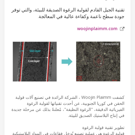
تقنية الجيل القادم لقولبة الرغوة الصديقة للبيئة، والتي توفر
جودة سطح ناعمة وكفاءة عالية في المعالجة.
woojinplaimm.com
كشفت Woojin Plaimm ، الشركة الرائدة في تصنيع آلات قولبة
الحقن في كوريا الجنوبية، عن أحدث تقنياتها لقولبة الرغوة
الفيزيائية الدقيقة، "الرغوة النظيفة"، مُعلنةً بذلك عن مرحلة جديدة
في إنتاج البلاستيك الصديق للبيئة.
تطوير تقنية قولبة الرغوة
قولبة الرغوة هي عملية تصنيع تُدخل فقاعات في المواد البلاستيكية