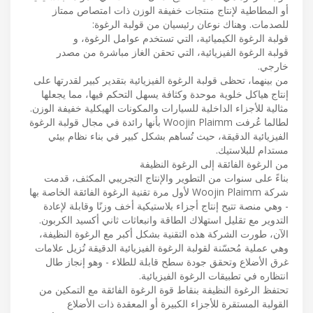
أو المطاطية لإنتاج منتجات خفيفة الوزن ذات امتصاص ممتاز
للصدمات. وهناك نوعان رئيسيان من قولبة الرغوة:
قولبة الرغوة الكيميائية، التي تستخدم عوامل الرغوة، و
قولبة الرغوة الفيزيائية، التي تحقن الغاز مباشرة من مصدر
خارجي.
من بينهما، تحظى قولبة الرغوة الفيزيائية بتقدير كبير لقدرتها على
إنتاج هياكل خلوية موحدة وكثافة يسهل التحكم فيها، مما يجعلها
مثالية للأجزاء الداخلية للسيارات والمكونات الهيكلية خفيفة الوزن.
لطالما عُرفت Woojin Plaimm بأنها رائدة في مجال قولبة الرغوة
الفيزيائية الدقيقة، حيث تُساهم بشكل كبير في بناء نظام بيئي
مستدام للبلاستيك.
من الرغوة الفائقة إلى الرغوة النظيفة
بناءً على سنوات من التطوير والإنتاج التجريبي المكثف، قدمت
شركة Woojin Plaimm لأول مرة تقنية الرغوة الفائقة الخاصة بها
- وهي منصة تتيح إنتاج أجزاء بلاستيكية أخف وزنًا وقابلة لإعادة
التدوير مع تقليل استهلاك الطاقة وانبعاثات ثاني أكسيد الكربون.
الآن، طورت الشركة هذه التقنية بشكل أكبر مع الرغوة النظيفة،
وهي عملية مُحسّنة لقولبة الرغوة الفيزيائية الدقيقة تُزيل علامات
غرق الأضلاع وتحقق جودة سطح قابلة للطلاء - وهو إنجاز طال
انتظاره في تطبيقات الرغوة الفيزيائية.
تحتفظ الرغوة النظيفة بنقاط قوة الرغوة الفائقة مع التمكين من
القولبة المستقرة للأجزاء الكبيرة أو المعقدة ذات الأضلاع